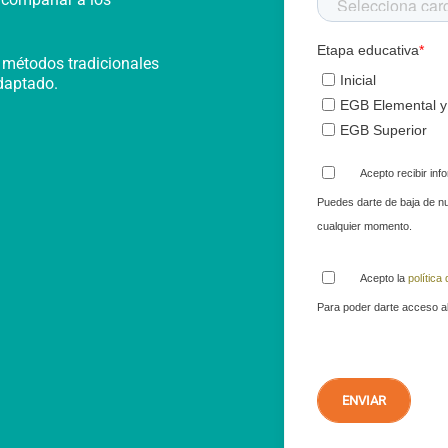
Etapa educativa
*
 métodos tradicionales
Inicial
adaptado.
EGB Elemental y
EGB Superior
Acepto recibir in
Puedes darte de baja de n
cualquier momento.
Acepto la
política 
Para poder darte acceso al