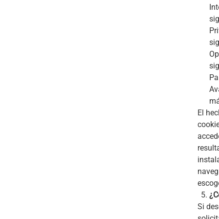
In
si
Pr
si
Op
si
Pa
Av
má
El hec
cooki
accede
result
instal
naveg
escoge
¿C
Si des
solici