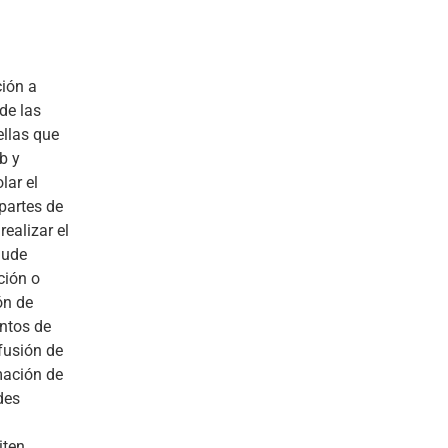
ción a
de las
ellas que
b y
lar el
 partes de
ealizar el
aude
ción o
ón de
entos de
fusión de
mación de
des
iten