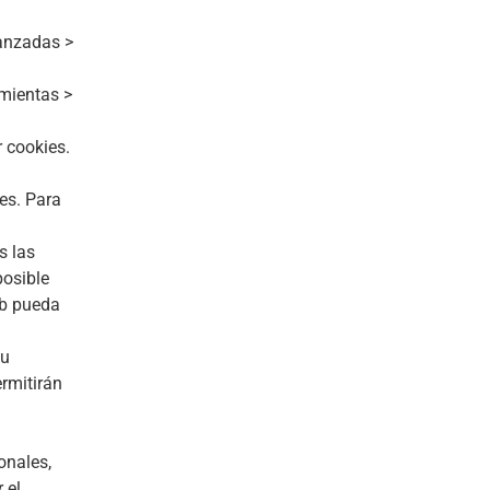
anzadas >
mientas >
r cookies.
es. Para
s las
osible
eb pueda
su
ermitirán
onales,
 el