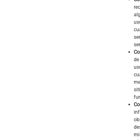
re
al
us
cu
se
ser
Co
de
us
cu
me
si
fu
Co
in
ob
de
mi