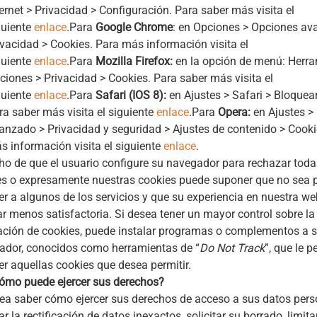
ternet > Privacidad > Configuración. Para saber más visita el
guiente
enlace
.Para
Google Chrome
: en Opciones > Opciones av
ivacidad > Cookies. Para más información visita el
guiente
enlace
.Para
Mozilla Firefox:
en la opción de menú: Herra
ciones > Privacidad > Cookies. Para saber más visita el
guiente
enlace
.Para
Safari (IOS 8):
en Ajustes > Safari > Bloquea
ra saber más visita el siguiente
enlace
.Para
Opera:
en Ajustes >
anzado > Privacidad y seguridad > Ajustes de contenido > Cooki
s información visita el siguiente
enlace
.
ho de que el usuario configure su navegador para rechazar toda
es o expresamente nuestras cookies puede suponer que no sea p
r a algunos de los servicios y que su experiencia en nuestra w
ar menos satisfactoria. Si desea tener un mayor control sobre la
ación de cookies, puede instalar programas o complementos a 
ador, conocidos como herramientas de “
Do Not Track
”, que le p
r aquellas cookies que desea permitir.
ómo puede ejercer sus derechos?
ea saber cómo ejercer sus derechos de acceso a sus datos pers
tar la rectificación de datos inexactos, solicitar su borrado, limitar