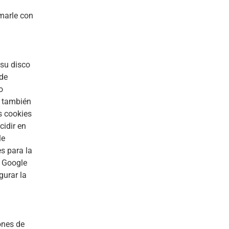
marle con
 su disco
 de
o
e también
s cookies
cidir en
le
s para la
: Google
gurar la
ones de