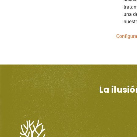
tratam
una de
nuest
Configura
La ilusi