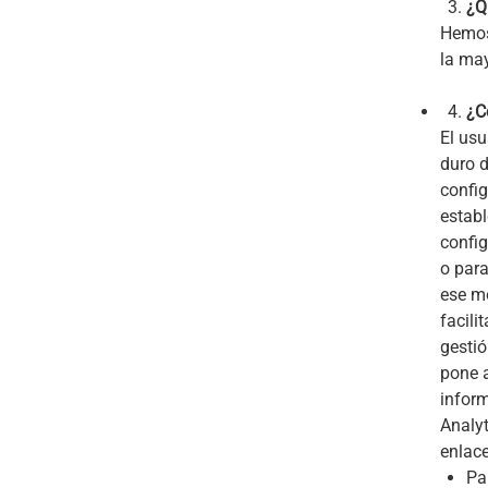
¿Q
Hemos 
la may
¿C
El usu
duro d
config
establ
config
o para
ese mo
facili
gestió
pone a
inform
Analyt
enlac
Pa