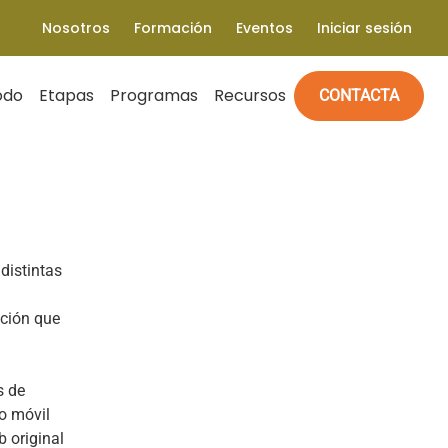
Nosotros
Formación
Eventos
Iniciar sesión
odo
Etapas
Programas
Recursos
CONTACTA
distintas
ación que
s de
o móvil
b original