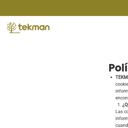
Skip
to
content
Pol
TEKMA
cookie
inform
encont
¿Q
Las co
inform
cuando