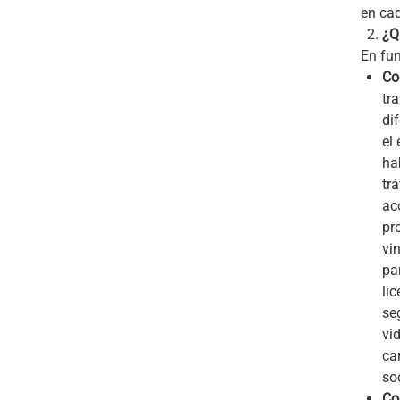
en cad
¿Q
En fun
Co
tr
di
el 
ha
trá
ac
pr
vin
pa
lic
se
vi
ca
so
Co