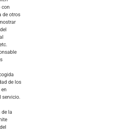
o con
a de otros
mostrar
del
al
etc.
ponsable
os
ecogida
dad de los
 en
 servicio.
 de la
mite
del