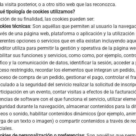
a visita posterior, o a otro sitio web que las reconozca.
ué tipología de cookies utilizamos?
ción de su finalidad, las cookies pueden ser:
okies técnicas
: Son aquéllas que permiten al usuario la navega
avés de una página web, plataforma o aplicación y la utilización 
ferentes opciones o servicios que en ella existan incluyendo aqu
editor utiliza para permitir la gestión y operativa de la página we
bilitar sus funciones y servicios, como como, por ejemplo, contro
fico y la comunicación de datos, identificar la sesión, acceder a
ceso restringido, recordar los elementos que integran un pedido, r
oceso de compra de un pedido, gestionar el pago, controlar el fr
culado a la seguridad del servicio realizar la solicitud de inscrip
rticipación en un evento, contar visitas a efectos de la facturaci
encias de software con el que funciona el servicio, utilizar elem
guridad durante la navegación, almacenar contenidos para la di
deos o sonido, habilitar contenidos dinámicos (por ejemplo, ani
rga de un texto o imagen) o compartir contenidos a través de re
ciales.
okies de personalización o preferencias
: Son aquéllas que perm