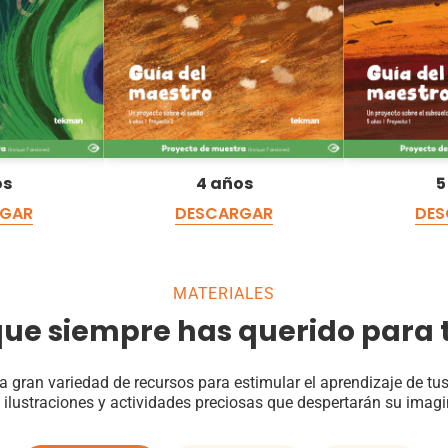
os
4 años
5
RGAR
DESCARGAR
DES
MATERIALES
ue siempre has querido para t
a gran variedad de recursos para estimular el aprendizaje de tu
 ilustraciones y actividades preciosas que despertarán su imag