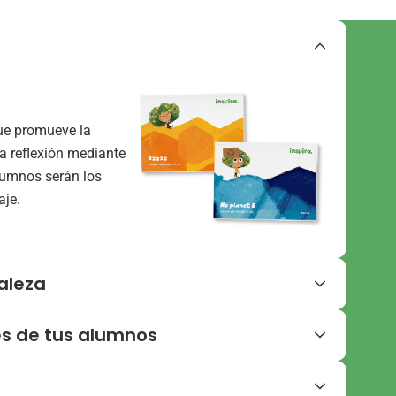
ue promueve la
la reflexión mediante
alumnos serán los
aje.
aleza
s de tus alumnos
iños que aprenden en
nen menos estrés y