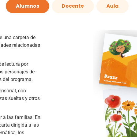
Alumnos
Docente
Aula
e una carpeta de
idades relacionadas
de lectura por
os personajes de
os del programa.
ensorial, con
zas sueltas y otros
r a las familias! En
arta dirigida a las
emática, los