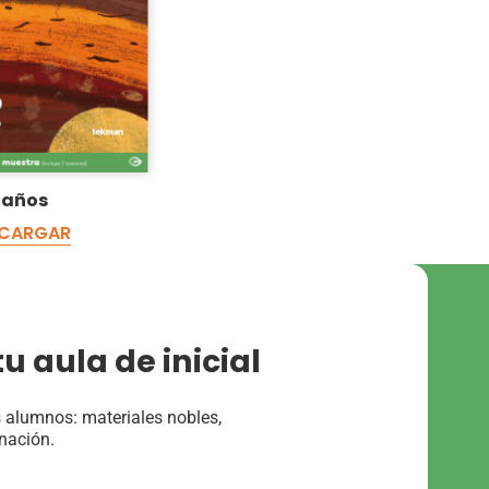
 años
CARGAR
u aula de inicial
s alumnos: materiales nobles,
inación.