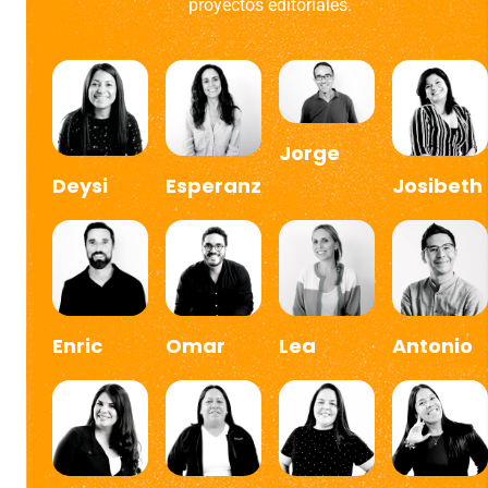
proyectos editoriales.
Jorge
Deysi
Esperanza
Josibeth
Enric
Omar
Lea
Antonio