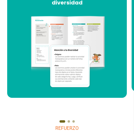
diversidad
repaso y de autoevaluación, y una secuencia
adaptable para asegurar que ningún alumno se
queda atrás.
SABER MÁS
REFUERZO