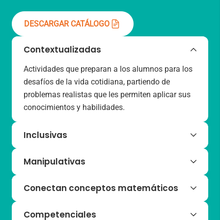
DESCARGAR CATÁLOGO
Contextualizadas
Actividades que preparan a los alumnos para los
desafíos de la vida cotidiana, partiendo de
problemas realistas que les permiten aplicar sus
conocimientos y habilidades.
Inclusivas
EMAT ofrece actividades y recursos multinivel,
Manipulativas
sesiones de repaso y de autoevaluación, y una
secuencia adaptable para asegurar que ningún
El programa incluye una gran variedad de
Conectan conceptos matemáticos
alumno se queda atrás.
materiales y recursos que hacen que las clases
sean dinámicas, prácticas y emocionantes,
La programación curricular de EMAT conecta los
Competenciales
facilitando la construcción del razonamiento