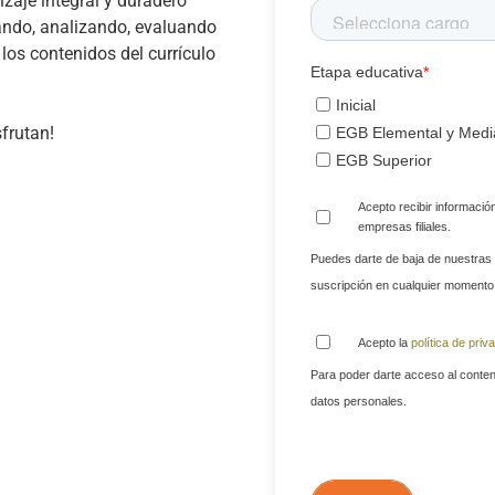
izaje integral y duradero
ndo, analizando, evaluando
los contenidos del currículo
Etapa educativa
*
Inicial
frutan!
EGB Elemental y Medi
EGB Superior
Acepto recibir informaci
empresas filiales.
Puedes darte de baja de nuestras
suscripción en cualquier momento
Acepto la
política de priv
Para poder darte acceso al conten
datos personales.