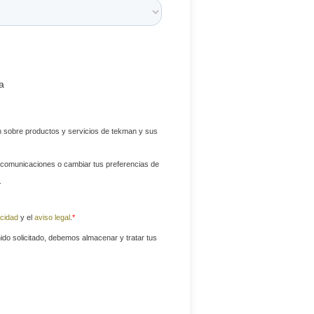
a
ón sobre productos y servicios de tekman y sus
 comunicaciones o cambiar tus preferencias de
.
acidad
y el
aviso legal
.
*
ido solicitado, debemos almacenar y tratar tus