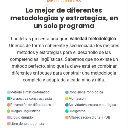
METODOLOGÍAS
del aula y facilitan un aprendizaje más
Lo mejor de diferentes
significativo y cercano al entorno del alumno.
metodologías y estrategias, en
un solo programa
Ludiletras presenta una gran
variedad metodológica
.
Unimos de forma coherente y secuenciada los mejores
métodos y estrategias para el desarrollo de las
competencias lingüísticas. Sabemos que no existe un
método perfecto, sino que la clave está en combinar
diferentes enfoques para construir una metodología
completa y adaptada a cada niño y niña.
Método sintético-fonético
Conciencia fonológica
Perspectiva constructivista
Montessori
Prevención de dificultades
Actividades lectura estratégica
Juegos lingüísticos
Ludigestos
Dibujo dirigido
Alfabetización digital (PDI)
Libro del protagonista