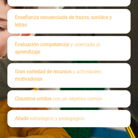
Enseñanza secuenciada de trazos, sonidos y
letras
Evaluación competencial
y orientada al
aprendizaje
Gran variedad de recursos
y actividades
motivadoras
Claustros unidos
con un objetivo común
Aliado
estratégico y pedagógico