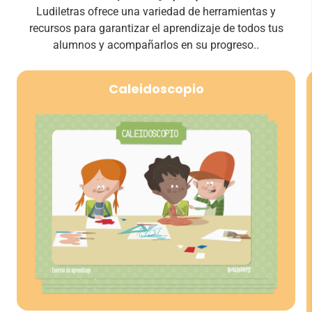
Ludiletras ofrece una variedad de herramientas y
recursos para garantizar el aprendizaje de todos tus
alumnos y acompañarlos en su progreso..
Caleidoscopio
Centro de aprendizaje para la prevención de
dificultades. A través de actividades de
psicomotricidad fina, como recortar, rasgar, pinchar
o pegar, se trabajan también habilidades
grafomotrices, la coordinación visomanual y la
postura corporal. Las propuestas se ajustan en
cada curso según el nivel de precisión que los
alumnos van desarrollando.