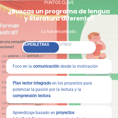
PUNTOS CLAVE
¿Buscas un programa de lengua
y literatura diferente?
Lo has encontrado.
Alternar entre SUPERLETRAS y Otros
SUPERLETRAS
OTROS
Foco en la
comunicación
desde la motivación
Plan lector integrado
en los proyectos para
potenciar la pasión por la lectura y la
comprensión lectora
Aprendizaje basado en
proyectos