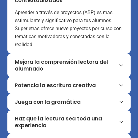
contextualizados
Aprender a través de proyectos (ABP) es más
estimulante y significativo para tus alumnos.
Superletras ofrece nueve proyectos por curso con
temáticas motivadoras y conectadas con la
realidad.
Mejora la comprensión lectora del
alumnado
Superletras incorpora estrategias para mejorar la
Potencia la escritura creativa
comprensión lectora, con organizadores gráficos
y actividades de planificación, supervisión y
Tus alumnos mejorarán la expresión oral y escrita
Juega con la gramática
evaluación que hacen de la lectura una
con actividades realistas, centros de aprendizaje
experiencia dinámica y original. ¡Despierta el
y recursos de ortografía y gramática.
La gramática deductiva, la ortografía y otros
Haz que la lectura sea toda una
gusto por la lectura!
aspectos formales de la lengua se trabajan a
experiencia
través de juegos y actividades que estimulan la
El plan lector de Superletras incluye tres libros por