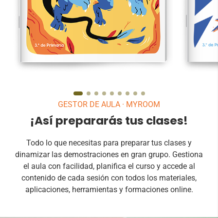
PROYECTO 1
Bestias fantásticas
GESTOR DE AULA · MYROOM
DESCRIPCIÓN
¡Así prepararás tus clases!
A partir del reto de crear un animal
A par
fantástico, el alumnado se adentra en el
de F
Todo lo que necesitas para preparar tus clases y
género fantástico, desarrolla su
dinamizar las demostraciones en gran grupo. Gestiona
creatividad y practica la descripción
escrita.
el aula con facilidad, planifica el curso y accede al
contenido de cada sesión con todos los materiales,
PRODUCTO FINAL
aplicaciones, herramientas y formaciones online.
BESTIARIO FANTÁSTICO.
REPO