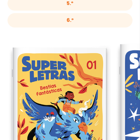
5.º
6.º