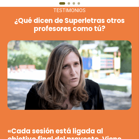
TESTIMONIOS
¿Qué dicen de Superletras otros
profesores como tú?
VER VÍDEO
«Cada sesión está ligada al