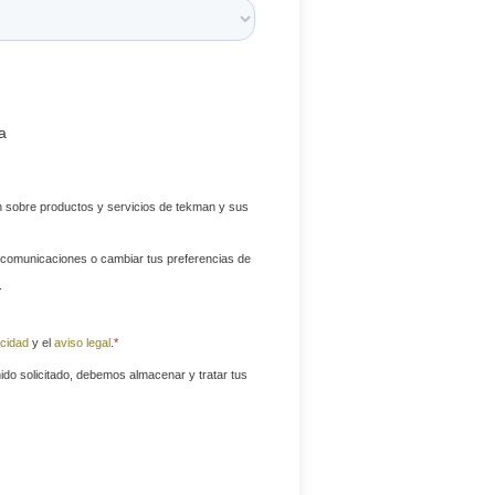
a
ón sobre productos y servicios de tekman y sus
 comunicaciones o cambiar tus preferencias de
.
acidad
y el
aviso legal
.
*
ido solicitado, debemos almacenar y tratar tus