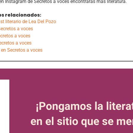
en Instagram de Secretos a voces encontrarás más literatura.
os relacionados:
t literario de Lea Del Pozo
Secretos a voces
cretos a voces
ecretos a voces
 en Secretos a voces