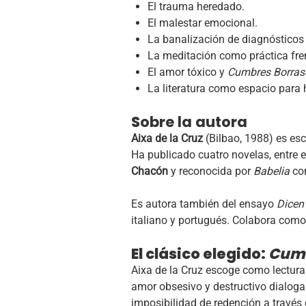
El trauma heredado.
El malestar emocional.
La banalización de diagnósticos 
La meditación como práctica fren
El amor tóxico y
Cumbres Borras
La literatura como espacio para
S
obre la autora
Aixa de la Cruz
(Bilbao, 1988) es esc
Ha publicado cuatro novelas, entre 
Chacón
y reconocida por
Babelia
com
Es autora también del ensayo
Dicen
italiano y portugués. Colabora co
El clásico elegido:
Cumb
Aixa de la Cruz escoge como lectura
amor obsesivo y destructivo dialoga
imposibilidad de redención a través d