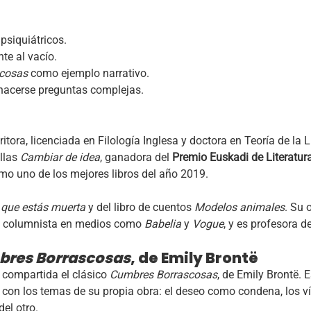
psiquiátricos.
te al vacío.
cosas
como ejemplo narrativo.
 hacerse preguntas complejas.
ritora, licenciada en Filología Inglesa y doctora en Teoría de la 
ellas
Cambiar de idea
, ganadora del
Premio Euskadi de Literatur
o uno de los mejores libros del año 2019.
 que estás muerta
y del libro de cuentos
Modelos animales
. Su 
mo columnista en medios como
Babelia
y
Vogue
, y es profesora de
res Borrascosas
, de Emily Brontë
 compartida el clásico
Cumbres Borrascosas
, de Emily Brontë.
 con los temas de su propia obra: el deseo como condena, los v
el otro.