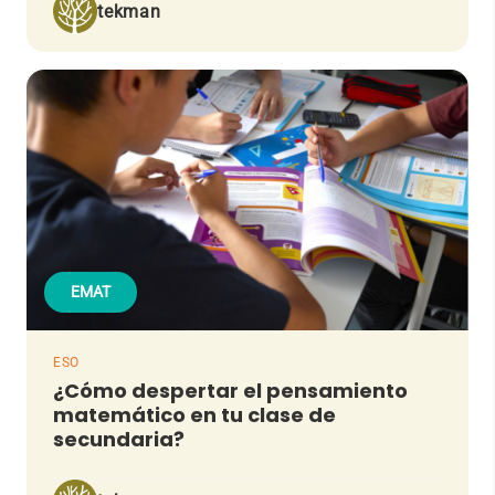
tekman
EMAT
ESO
¿Cómo despertar el pensamiento
matemático en tu clase de
secundaria?