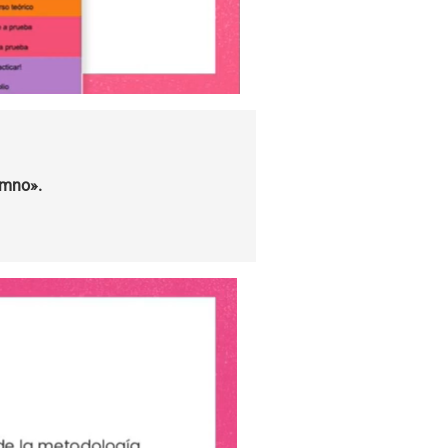
umno».