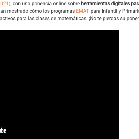
2021)
, con una ponencia online sobre
herramientas digitales para
s han mostrado cómo los programas
EMAT
, para Infantil y Primari
activos para las clases de matemáticas. ¡No te pierdas su ponen