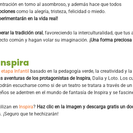
ntración en torno al asombroso, y además hace que todos
ociones
como la alegría, tristeza, felicidad o miedo.
erimentarán en la vida real!
rar la tradición oral
, favoreciendo la interculturalidad, que tu
royecto común y hagan volar su imaginación.
¡Una forma preciosa 
Inspira
 etapa Infantil
basado en la pedagogía verde, la creatividad y l
as aventuras de los protagonistas de Inspira
, Dalia y Loto. Los 
 podrán escucharse como si de un teatro se tratara a través de 
os se adentren en el mundo de fantasía de Inspira y se fascine
tilizan en
Inspira
?
Haz clic en la imagen y descarga gratis un d
. ¡Seguro que te hechizarán!