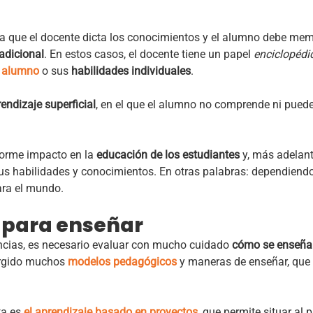
la que el docente dicta los conocimientos y el alumno debe mem
radicional
. En estos casos, el docente tiene un papel
enciclopédi
l alumno
o sus
habilidades individuales
.
endizaje superficial
, en el que el alumno no comprende ni puede
norme impacto en la
educación de los estudiantes
y, más adelant
s habilidades y conocimientos. En otras palabras: dependiendo
ra el mundo.
 para enseñar
cias, es necesario evaluar con mucho cuidado
cómo se enseña e
urgido muchos
modelos pedagógicos
y maneras de enseñar, que
a es
el aprendizaje basado en proyectos
, que
permite situar al