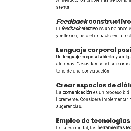
A menudo, los problemas de comuni
atenta.
Feedback
constructivo
El
feedback
efectivo
es un balance en
y reflexión, pero el impacto en la mo
Lenguaje corporal posi
Un
lenguaje corporal abierto y amig
alumnos. Cosas tan sencillas como 
tono de una conversación.
Crear espacios de diá
La
comunicación
es un proceso bidir
libremente. Considera implementar 
sugerencias.
Empleo de tecnologías
En la era digital, las
herramientas te