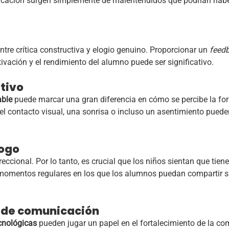
cación surgen simplemente de malentendidos que podrían hab
tre crítica constructiva y elogio genuino. Proporcionar un
feed
tivación y el rendimiento del alumno puede ser significativo.
tivo
able
puede marcar una gran diferencia en cómo se percibe la fo
el contacto visual, una sonrisa o incluso un asentimiento pued
logo
eccional. Por lo tanto, es crucial que los niños sientan que tie
momentos regulares en los que los alumnos puedan compartir 
 de comunicación
cnológicas
pueden jugar un papel en el fortalecimiento de la co