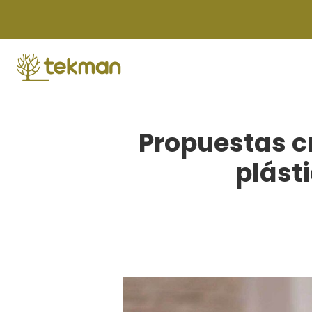
Skip
to
content
Propuestas cr
plásti