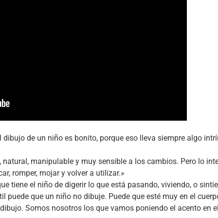
el dibujo de un niño es bonito, porque eso lleva siempre algo in
, natural, manipulable y muy sensible a los cambios. Pero lo int
ar, romper, mojar y volver a utilizar.»
ue tiene el niño de digerir lo que está pasando, viviendo, o sinti
ntil puede que un niño no dibuje. Puede que esté muy en el cuerp
dibujo. Somos nosotros los que vamos poniendo el acento en el 