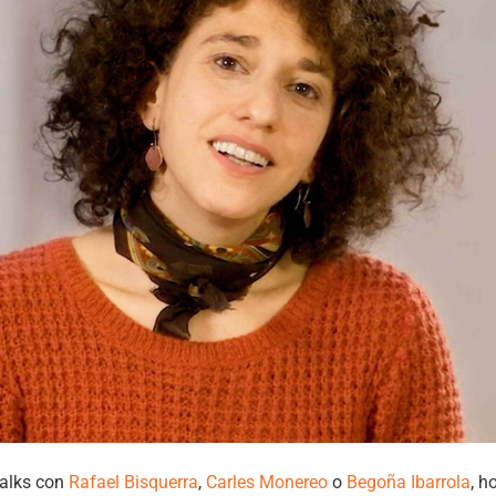
alks con
Rafael Bisquerra
,
Carles Monereo
o
Begoña Ibarrola
, h