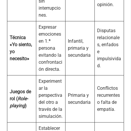
sin
opinión.
interrupcio
nes.
Expresar
Disputas
emociones
Técnica
relacionale
en 1.ª
Infantil,
«Yo siento,
s, enfados
persona
primaria y
yo
e
evitando la
secundaria
necesito»
impulsivida
confrontaci
d.
ón directa.
Experiment
ar la
Conflictos
Juegos de
perspectiva
Primaria y
recurrentes
rol (
Role-
del otro a
secundaria
o falta de
playing
)
través de la
empatía.
simulación.
Establecer