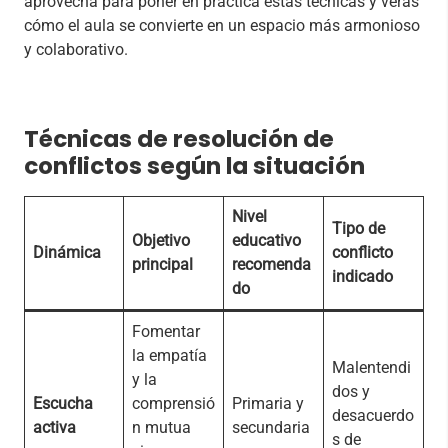
aprovecha para poner en práctica estas técnicas y verás
cómo el aula se convierte en un espacio más armonioso
y colaborativo.
Técnicas de resolución de
conflictos según la situación
Nivel
Tipo de
Objetivo
educativo
Dinámica
conflicto
principal
recomenda
indicado
do
Fomentar
la empatía
Malentendi
y la
dos y
Escucha
comprensió
Primaria y
desacuerdo
activa
n mutua
secundaria
s de